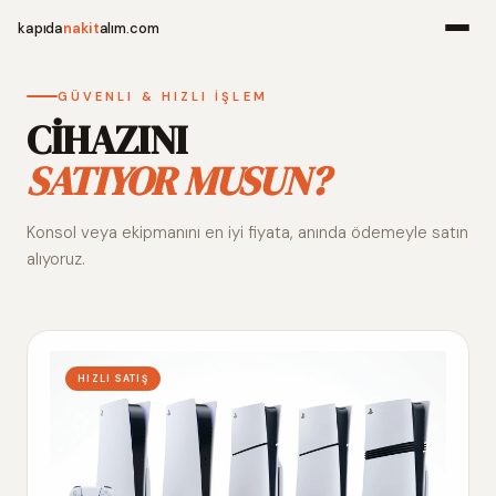
kapıda
nakit
alım.com
Menü
GÜVENLI & HIZLI İŞLEM
CİHAZINI
SATIYOR MUSUN?
Ana Sayfa
Konsol veya ekipmanını en iyi fiyata, anında ödemeyle satın
Alım Noktala
alıyoruz.
Hakkımızda
İletişim
HIZLI SATIŞ
WhatsApp 