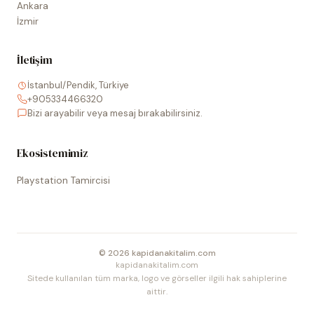
Ankara
İzmir
İletişim
İstanbul/Pendik, Türkiye
+905334466320
Bizi arayabilir veya mesaj bırakabilirsiniz.
Ekosistemimiz
Playstation Tamircisi
©
2026
kapidanakitalim.com
kapidanakitalim.com
Sitede kullanılan tüm marka, logo ve görseller ilgili hak sahiplerine
aittir.