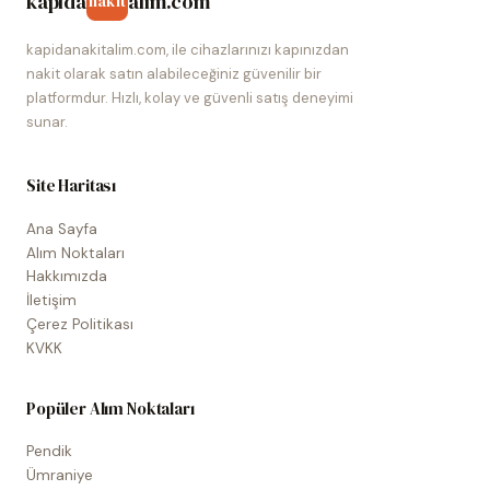
kapida
alim.com
nakit
kapidanakitalim.com, ile cihazlarınızı kapınızdan
nakit olarak satın alabileceğiniz güvenilir bir
platformdur. Hızlı, kolay ve güvenli satış deneyimi
sunar.
Site Haritası
Ana Sayfa
Alım Noktaları
Hakkımızda
İletişim
Çerez Politikası
KVKK
Popüler Alım Noktaları
Pendik
Ümraniye