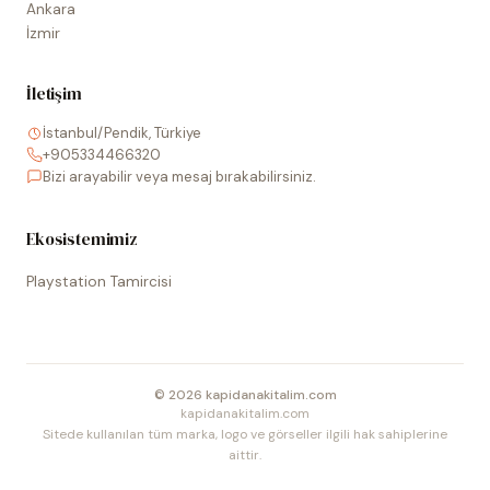
Ankara
İzmir
İletişim
İstanbul/Pendik, Türkiye
+905334466320
Bizi arayabilir veya mesaj bırakabilirsiniz.
Ekosistemimiz
Playstation Tamircisi
©
2026
kapidanakitalim.com
kapidanakitalim.com
Sitede kullanılan tüm marka, logo ve görseller ilgili hak sahiplerine
aittir.