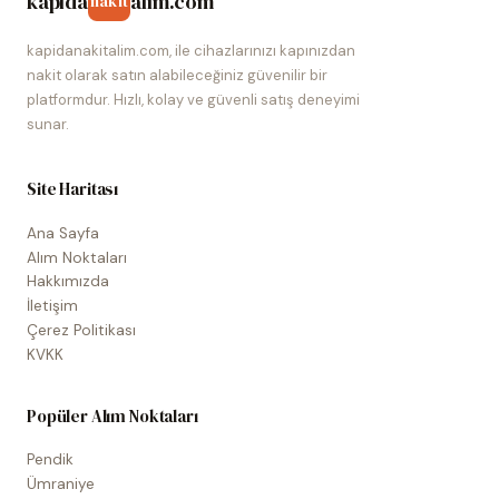
kapida
alim.com
nakit
kapidanakitalim.com, ile cihazlarınızı kapınızdan
nakit olarak satın alabileceğiniz güvenilir bir
platformdur. Hızlı, kolay ve güvenli satış deneyimi
sunar.
Site Haritası
Ana Sayfa
Alım Noktaları
Hakkımızda
İletişim
Çerez Politikası
KVKK
Popüler Alım Noktaları
Pendik
Ümraniye