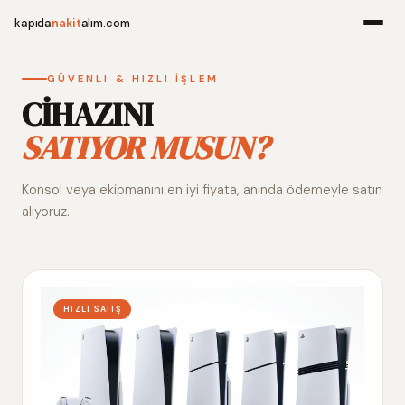
kapıda
nakit
alım.com
Menü
GÜVENLI & HIZLI İŞLEM
CİHAZINI
SATIYOR MUSUN?
Ana Sayfa
Konsol veya ekipmanını en iyi fiyata, anında ödemeyle satın
Alım Noktala
alıyoruz.
Hakkımızda
İletişim
HIZLI SATIŞ
WhatsApp 