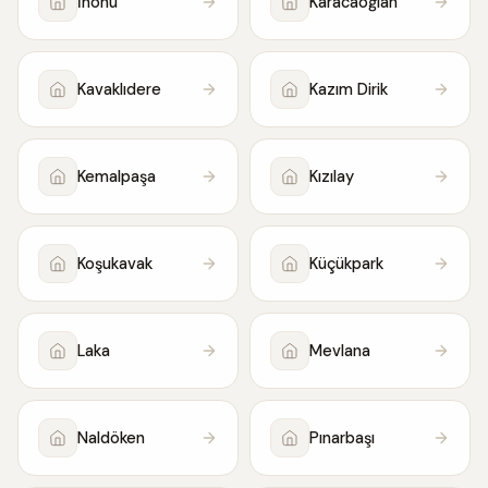
İnönü
Karacaoğlan
Kavaklıdere
Kazım Dirik
Kemalpaşa
Kızılay
Koşukavak
Küçükpark
Laka
Mevlana
Naldöken
Pınarbaşı