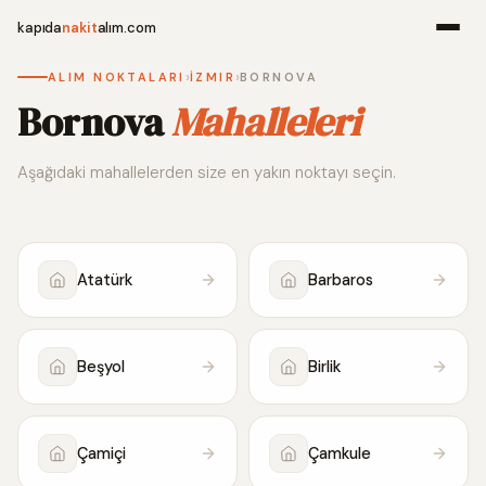
kapıda
nakit
alım.com
›
›
ALIM NOKTALARI
İZMIR
BORNOVA
Menü
Bornova
Mahalleleri
Aşağıdaki mahallelerden size en yakın noktayı seçin.
Ana Sayfa
Alım Noktala
Atatürk
Barbaros
Hakkımızda
İletişim
Beşyol
Birlik
WhatsApp 
Çamiçi
Çamkule