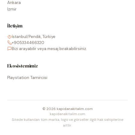
Ankara
İzmir
İletişim
İstanbul/Pendik, Türkiye
+905334466320
Bizi arayabilir veya mesaj bırakabilirsiniz.
Ekosistemimiz
Playstation Tamircisi
©
2026
kapidanakitalim.com
kapidanakitalim.com
Sitede kullanılan tüm marka, logo ve görseller ilgili hak sahiplerine
aittir.