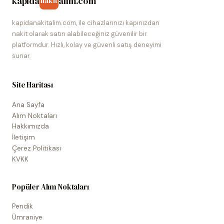
kapida
alim.com
nakit
kapidanakitalim.com, ile cihazlarınızı kapınızdan
nakit olarak satın alabileceğiniz güvenilir bir
platformdur. Hızlı, kolay ve güvenli satış deneyimi
sunar.
Site Haritası
Ana Sayfa
Alım Noktaları
Hakkımızda
İletişim
Çerez Politikası
KVKK
Popüler Alım Noktaları
Pendik
Ümraniye