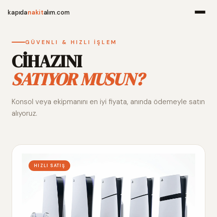
kapıda
nakit
alım.com
Menü
GÜVENLI & HIZLI İŞLEM
CİHAZINI
SATIYOR MUSUN?
Ana Sayfa
Konsol veya ekipmanını en iyi fiyata, anında ödemeyle satın
Alım Noktala
alıyoruz.
Hakkımızda
İletişim
HIZLI SATIŞ
WhatsApp 