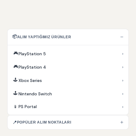
📦
−
ALIM YAPTIĞIMIZ ÜRÜNLER
🎮
›
PlayStation 5
🎮
›
PlayStation 4
🕹️
›
Xbox Series
🕹️
›
Nintendo Switch
›
📱
PS Portal
+
📍
POPÜLER ALIM NOKTALARI