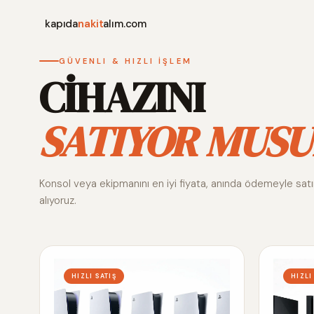
kapıda
nakit
alım.com
GÜVENLI & HIZLI İŞLEM
CİHAZINI
SATIYOR MUSU
Konsol veya ekipmanını en iyi fiyata, anında ödemeyle sat
alıyoruz.
HIZLI SATIŞ
HIZLI