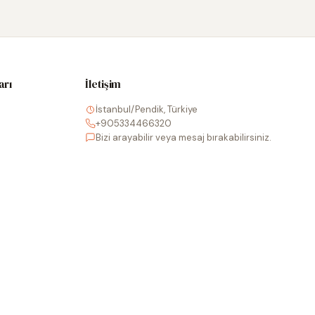
arı
İletişim
İstanbul/Pendik, Türkiye
+905334466320
Bizi arayabilir veya mesaj bırakabilirsiniz.