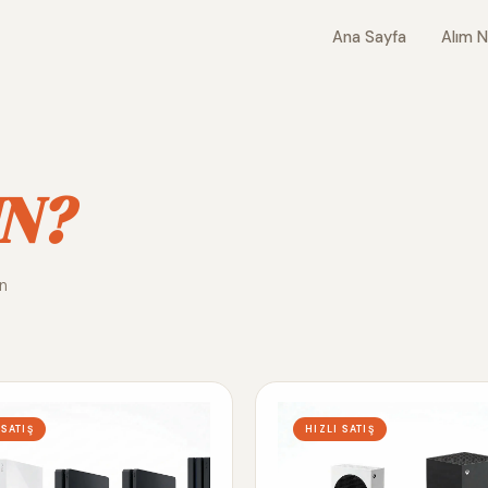
Ana Sayfa
Alım N
N?
ın
 SATIŞ
HIZLI SATIŞ