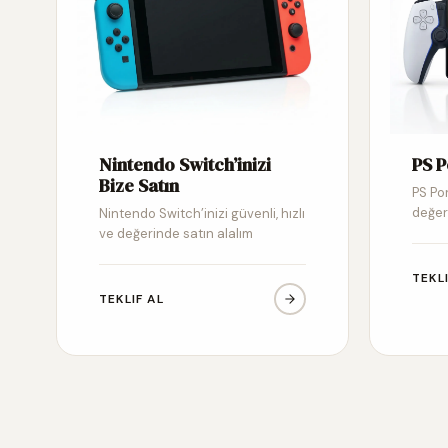
Nintendo Switch’inizi
PS P
Bize Satın
PS Por
değer
Nintendo Switch’inizi güvenli, hızlı
ve değerinde satın alalım
TEKL
TEKLIF AL