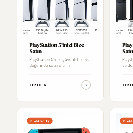
PlayStation 5’inizi Bize
Play
Satın
Satı
PlayStation 5’inizi güvenli, hızlı ve
PlaySt
değerinde satın alalım
ve de
TEKLIF AL
TEKL
HIZLI SATIŞ
HIZLI