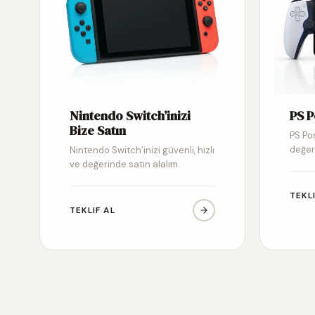
Nintendo Switch’inizi
PS P
Bize Satın
PS Por
değer
Nintendo Switch’inizi güvenli, hızlı
ve değerinde satın alalım
TEKL
TEKLIF AL