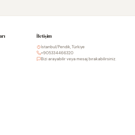
arı
İletişim
İstanbul/Pendik, Türkiye
+905334466320
Bizi arayabilir veya mesaj bırakabilirsiniz.