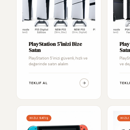
PlayStation 5’inizi Bize
Play
Satın
Satı
PlayStation 5’inizi güvenli, hızlı ve
PlaySt
değerinde satın alalım
ve de
TEKLIF AL
TEKL
HIZLI SATIŞ
HIZLI