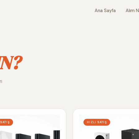
Ana Sayfa
Alım N
N?
ın
 SATIŞ
HIZLI SATIŞ