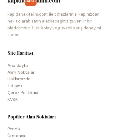
kapida
alim.com
nakit
kapidanakitalim.com, ile cihazlarınızı kapınızdan
nakit olarak satın alabileceğiniz güvenilir bir
platformdur. Hızlı, kolay ve güvenli satış deneyimi
sunar.
Site Haritası
Ana Sayfa
Alım Noktaları
Hakkımızda
İletişim
Çerez Politikası
KVKK
Popüler Alım Noktaları
Pendik
Ümraniye