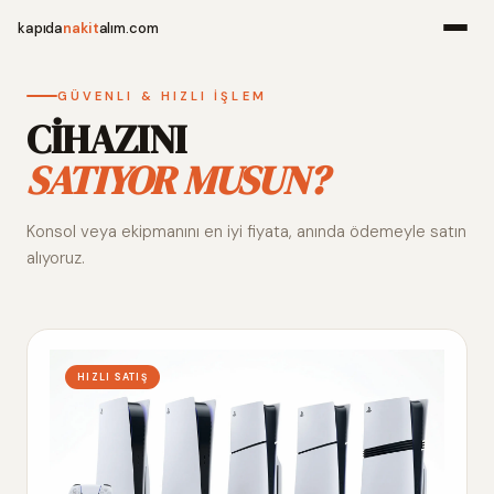
kapıda
nakit
alım.com
Menü
GÜVENLI & HIZLI İŞLEM
CİHAZINI
SATIYOR MUSUN?
Ana Sayfa
Konsol veya ekipmanını en iyi fiyata, anında ödemeyle satın
Alım Noktala
alıyoruz.
Hakkımızda
İletişim
HIZLI SATIŞ
WhatsApp 