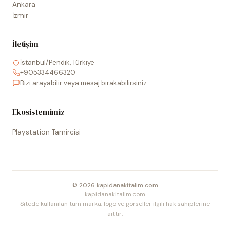
Ankara
İzmir
İletişim
İstanbul/Pendik, Türkiye
+905334466320
Bizi arayabilir veya mesaj bırakabilirsiniz.
Ekosistemimiz
Playstation Tamircisi
©
2026
kapidanakitalim.com
kapidanakitalim.com
Sitede kullanılan tüm marka, logo ve görseller ilgili hak sahiplerine
aittir.