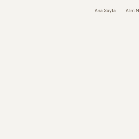
Ana Sayfa
Alım N