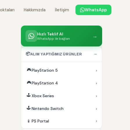
oktaları
Hakkımızda
İletişim
WhatsApp
Hızlı Teklif Al
→
WhatsApp ile bağlan
📦
−
ALIM YAPTIĞIMIZ ÜRÜNLER
🎮
›
PlayStation 5
🎮
›
PlayStation 4
🕹️
›
Xbox Series
🕹️
›
Nintendo Switch
›
📱
PS Portal