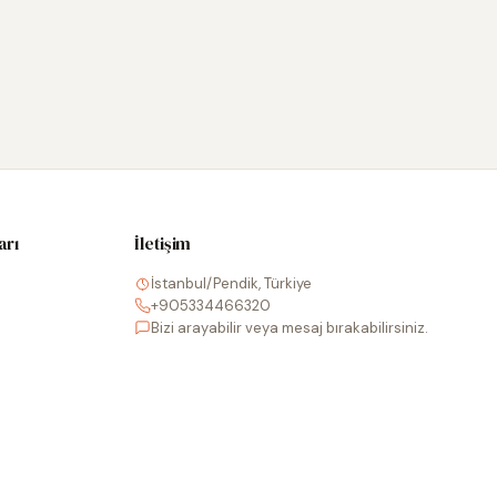
arı
İletişim
İstanbul/Pendik, Türkiye
+905334466320
Bizi arayabilir veya mesaj bırakabilirsiniz.