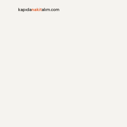
kapıda
nakit
alım.com