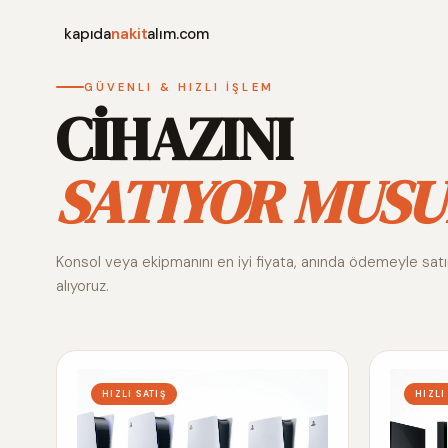
kapıda
nakit
alım.com
GÜVENLI & HIZLI İŞLEM
CİHAZINI
SATIYOR MUSU
Konsol veya ekipmanını en iyi fiyata, anında ödemeyle sat
alıyoruz.
HIZLI SATIŞ
HIZLI