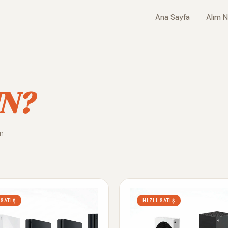
Ana Sayfa
Alım N
N?
ın
 SATIŞ
HIZLI SATIŞ