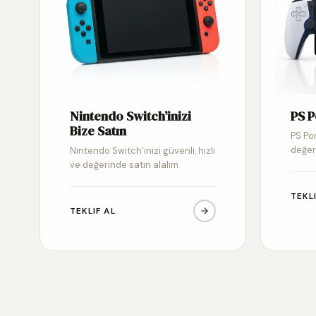
Nintendo Switch’inizi
PS P
Bize Satın
PS Por
değer
Nintendo Switch’inizi güvenli, hızlı
ve değerinde satın alalım
TEKL
TEKLIF AL