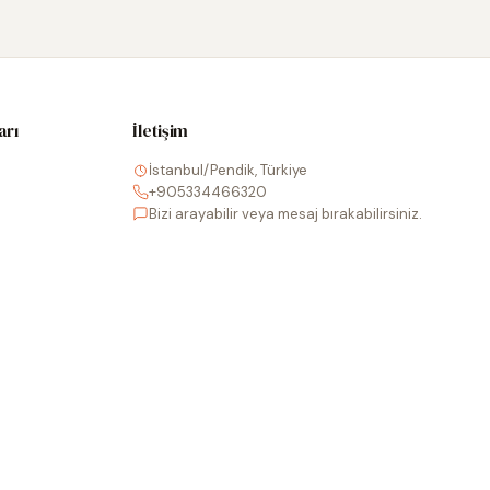
arı
İletişim
İstanbul/Pendik, Türkiye
+905334466320
Bizi arayabilir veya mesaj bırakabilirsiniz.