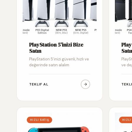
PlayStation 5’inizi Bize
Play
Satın
Satı
PlayStation 5’inizi güvenli, hızlı ve
PlaySt
değerinde satın alalım
ve de
TEKLIF AL
TEKL
HIZLI SATIŞ
HIZLI