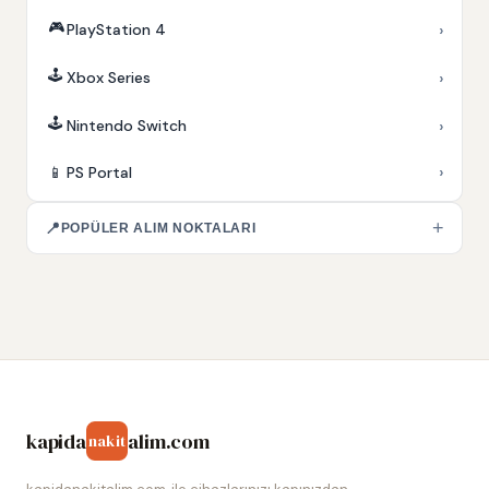
🎮
›
PlayStation 4
🕹️
›
Xbox Series
🕹️
›
Nintendo Switch
›
📱
PS Portal
+
📍
POPÜLER ALIM NOKTALARI
kapida
alim.com
nakit