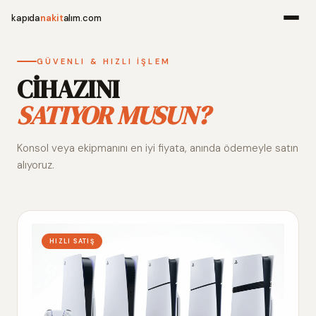
kapıda
nakit
alım.com
Menü
GÜVENLI & HIZLI İŞLEM
CİHAZINI
SATIYOR MUSUN?
Ana Sayfa
Konsol veya ekipmanını en iyi fiyata, anında ödemeyle satın
Alım Noktala
alıyoruz.
Hakkımızda
İletişim
HIZLI SATIŞ
WhatsApp 