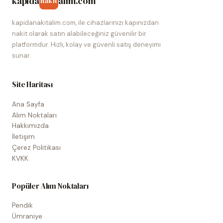
kapida
alim.com
nakit
kapidanakitalim.com, ile cihazlarınızı kapınızdan
nakit olarak satın alabileceğiniz güvenilir bir
platformdur. Hızlı, kolay ve güvenli satış deneyimi
sunar.
Site Haritası
Ana Sayfa
Alım Noktaları
Hakkımızda
İletişim
Çerez Politikası
KVKK
Popüler Alım Noktaları
Pendik
Ümraniye