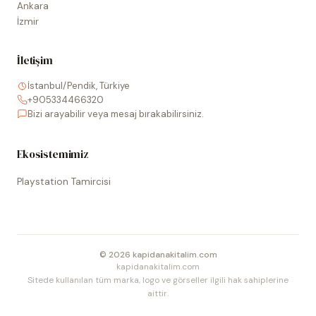
Ankara
İzmir
İletişim
İstanbul/Pendik, Türkiye
+905334466320
Bizi arayabilir veya mesaj bırakabilirsiniz.
Ekosistemimiz
Playstation Tamircisi
©
2026
kapidanakitalim.com
kapidanakitalim.com
Sitede kullanılan tüm marka, logo ve görseller ilgili hak sahiplerine
aittir.