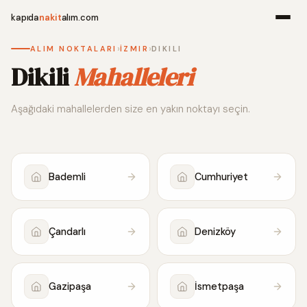
kapıda
nakit
alım.com
›
›
ALIM NOKTALARI
İZMIR
DIKILI
Menü
Dikili
Mahalleleri
Aşağıdaki mahallelerden size en yakın noktayı seçin.
Ana Sayfa
Alım Noktala
Bademli
Cumhuriyet
Hakkımızda
İletişim
Çandarlı
Denizköy
WhatsApp 
Gazipaşa
İsmetpaşa