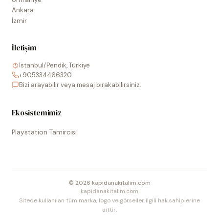
Ankara
İzmir
İletişim
İstanbul/Pendik, Türkiye
+905334466320
Bizi arayabilir veya mesaj bırakabilirsiniz.
Ekosistemimiz
Playstation Tamircisi
©
2026
kapidanakitalim.com
kapidanakitalim.com
Sitede kullanılan tüm marka, logo ve görseller ilgili hak sahiplerine
aittir.