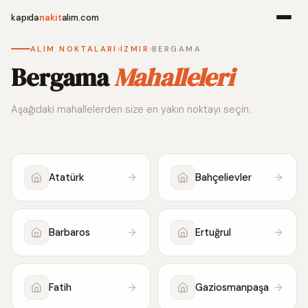
kapıda
nakit
alım.com
›
›
ALIM NOKTALARI
İZMIR
BERGAMA
Menü
Bergama
Mahalleleri
Aşağıdaki mahallelerden size en yakın noktayı seçin.
Ana Sayfa
Alım Noktala
Atatürk
Bahçelievler
Hakkımızda
İletişim
Barbaros
Ertuğrul
WhatsApp 
Fatih
Gaziosmanpaşa