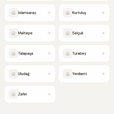
İslamsaray
Kurtuluş
Maltepe
Selçuk
Talapaşa
Turabey
Uludağ
Yenikent
Zafer