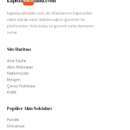
kapida
alim.com
nakit
kapidanakitalim.com, ile cihazlarınızı kapınızdan
nakit olarak satın alabileceğiniz güvenilir bir
platformdur. Hızlı, kolay ve güvenli satış deneyimi
sunar.
Site Haritası
Ana Sayfa
Alım Noktaları
Hakkımızda
İletişim
Çerez Politikası
KVKK
Popüler Alım Noktaları
Pendik
Ümraniye