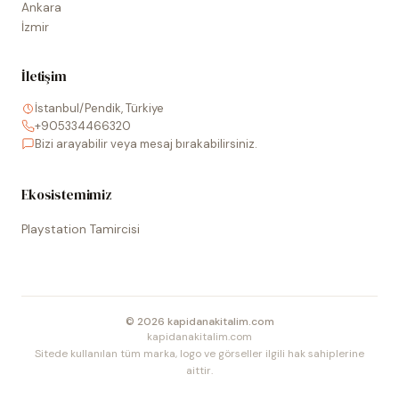
Ankara
İzmir
İletişim
İstanbul/Pendik, Türkiye
+905334466320
Bizi arayabilir veya mesaj bırakabilirsiniz.
Ekosistemimiz
Playstation Tamircisi
©
2026
kapidanakitalim.com
kapidanakitalim.com
Sitede kullanılan tüm marka, logo ve görseller ilgili hak sahiplerine
aittir.