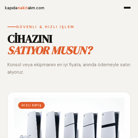
kapıda
nakit
alım.com
Menü
GÜVENLI & HIZLI İŞLEM
CİHAZINI
SATIYOR MUSUN?
Ana Sayfa
Konsol veya ekipmanını en iyi fiyata, anında ödemeyle satın
Alım Noktala
alıyoruz.
Hakkımızda
İletişim
HIZLI SATIŞ
WhatsApp 