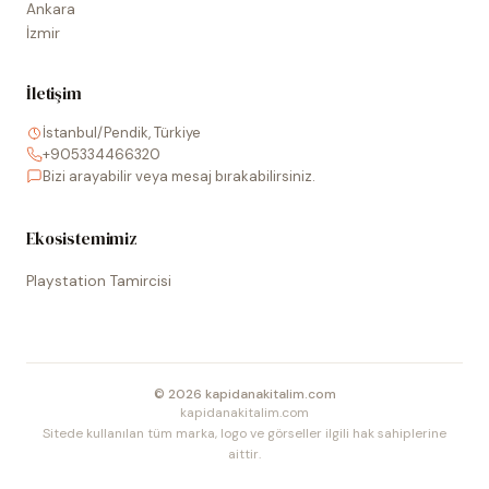
Ankara
İzmir
İletişim
İstanbul/Pendik, Türkiye
+905334466320
Bizi arayabilir veya mesaj bırakabilirsiniz.
Ekosistemimiz
Playstation Tamircisi
©
2026
kapidanakitalim.com
kapidanakitalim.com
Sitede kullanılan tüm marka, logo ve görseller ilgili hak sahiplerine
aittir.