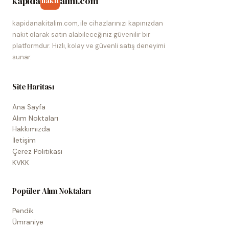
kapida
alim.com
nakit
kapidanakitalim.com, ile cihazlarınızı kapınızdan
nakit olarak satın alabileceğiniz güvenilir bir
platformdur. Hızlı, kolay ve güvenli satış deneyimi
sunar.
Site Haritası
Ana Sayfa
Alım Noktaları
Hakkımızda
İletişim
Çerez Politikası
KVKK
Popüler Alım Noktaları
Pendik
Ümraniye