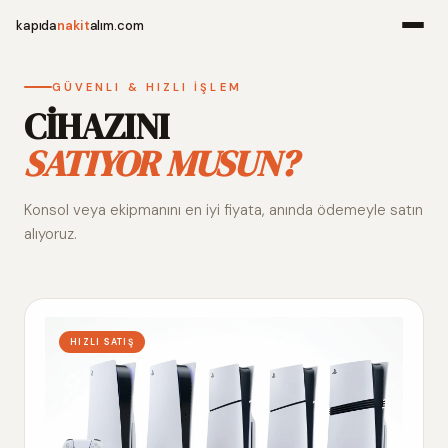
kapıda
nakit
alım.com
Menü
GÜVENLI & HIZLI İŞLEM
CİHAZINI
SATIYOR MUSUN?
Ana Sayfa
Konsol veya ekipmanını en iyi fiyata, anında ödemeyle satın
Alım Noktala
alıyoruz.
Hakkımızda
İletişim
HIZLI SATIŞ
WhatsApp 