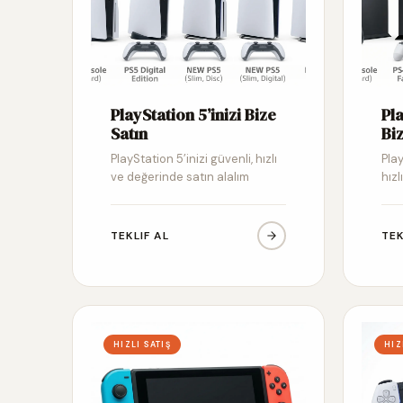
PlayStation 5’inizi Bize
Pl
Satın
Biz
PlayStation 5’inizi güvenli, hızlı
Pla
ve değerinde satın alalım
hızl
TEKLIF AL
TEK
HIZLI SATIŞ
HIZ