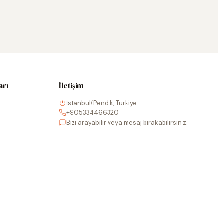
arı
İletişim
İstanbul/Pendik, Türkiye
+905334466320
Bizi arayabilir veya mesaj bırakabilirsiniz.