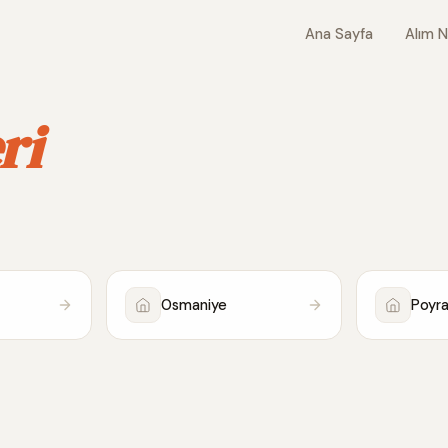
Ana Sayfa
Alım N
ri
Osmaniye
Poyra