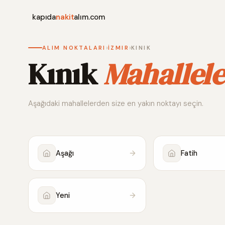
kapıda
nakit
alım.com
›
›
ALIM NOKTALARI
İZMIR
KINIK
Kınık
Mahallele
Aşağıdaki mahallelerden size en yakın noktayı seçin.
Aşağı
Fatih
Yeni