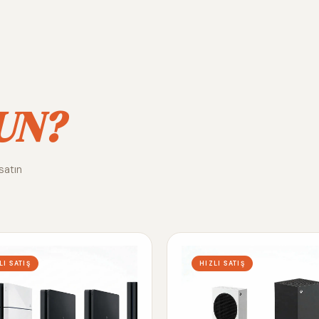
UN?
satın
LI SATIŞ
HIZLI SATIŞ