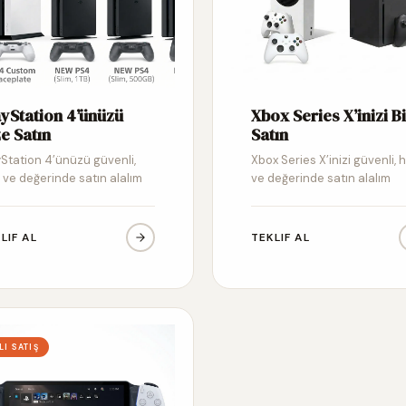
ayStation 4’ünüzü
Xbox Series X’inizi B
e Satın
Satın
yStation 4’ünüzü güvenli,
Xbox Series X’inizi güvenli, hı
ı ve değerinde satın alalım
ve değerinde satın alalım
LIF AL
TEKLIF AL
LI SATIŞ