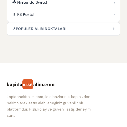
🕹️
›
Nintendo Switch
›
📱
PS Portal
+
📍
POPÜLER ALIM NOKTALARI
kapida
alim.com
nakit
kapidanakitalim.com, ile cihazlarınızı kapınızdan
nakit olarak satın alabileceğiniz güvenilir bir
platformdur. Hızlı, kolay ve güvenli satış deneyimi
sunar.