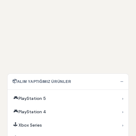
📦
−
ALIM YAPTIĞIMIZ ÜRÜNLER
🎮
›
PlayStation 5
🎮
›
PlayStation 4
🕹️
›
Xbox Series