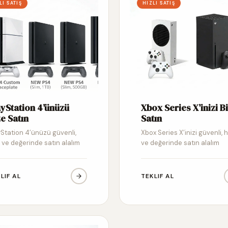
LI SATIŞ
HIZLI SATIŞ
ayStation 4’ünüzü
Xbox Series X’inizi B
e Satın
Satın
yStation 4’ünüzü güvenli,
Xbox Series X’inizi güvenli, hı
ı ve değerinde satın alalım
ve değerinde satın alalım
LIF AL
TEKLIF AL