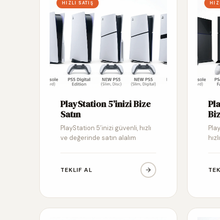
HIZLI SATIŞ
HIZ
PlayStation 5’inizi Bize
Pl
Satın
Biz
PlayStation 5’inizi güvenli, hızlı
Pla
ve değerinde satın alalım
hızl
TEKLIF AL
TEK