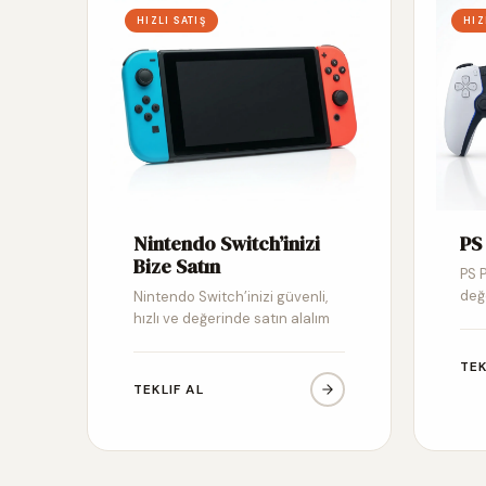
HIZLI SATIŞ
HIZ
Nintendo Switch’inizi
PS 
Bize Satın
PS P
değ
Nintendo Switch’inizi güvenli,
hızlı ve değerinde satın alalım
TEK
TEKLIF AL