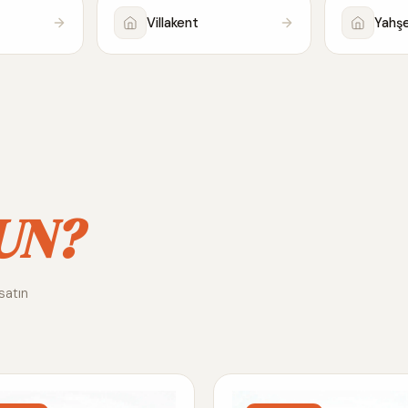
Villakent
Yahşel
UN?
satın