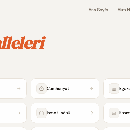
Ana Sayfa
Alım N
leleri
Cumhuriyet
Egeke
İsmet İnönü
Kası