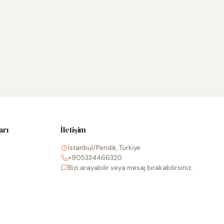
arı
İletişim
İstanbul/Pendik, Türkiye
+905334466320
Bizi arayabilir veya mesaj bırakabilirsiniz.