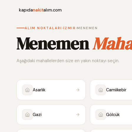
kapıda
nakit
alım.com
›
›
ALIM NOKTALARI
İZMIR
MENEMEN
Menemen
Mahal
Aşağıdaki mahallelerden size en yakın noktayı seçin.
Asarlık
Camiikebir
Gazi
Gölcük