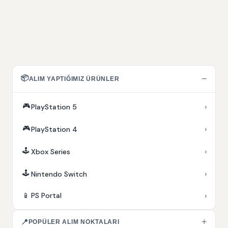
📦
−
ALIM YAPTIĞIMIZ ÜRÜNLER
🎮
›
PlayStation 5
🎮
›
PlayStation 4
🕹️
›
Xbox Series
🕹️
›
Nintendo Switch
›
📱
PS Portal
+
📍
POPÜLER ALIM NOKTALARI