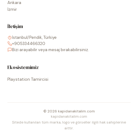
Ankara
İzmir
İletişim
İstanbul/Pendik, Türkiye
+905334466320
Bizi arayabilir veya mesaj bırakabilirsiniz.
Ekosistemimiz
Playstation Tamircisi
©
2026
kapidanakitalim.com
kapidanakitalim.com
Sitede kullanılan tüm marka, logo ve görseller ilgili hak sahiplerine
aittir.