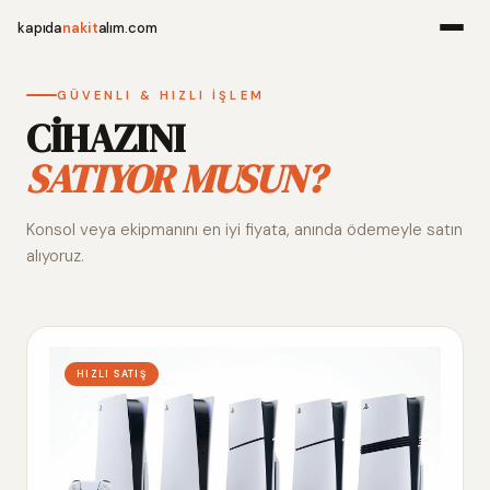
kapıda
nakit
alım.com
Menü
GÜVENLI & HIZLI İŞLEM
CİHAZINI
SATIYOR MUSUN?
Ana Sayfa
Konsol veya ekipmanını en iyi fiyata, anında ödemeyle satın
Alım Noktala
alıyoruz.
Hakkımızda
İletişim
HIZLI SATIŞ
WhatsApp 