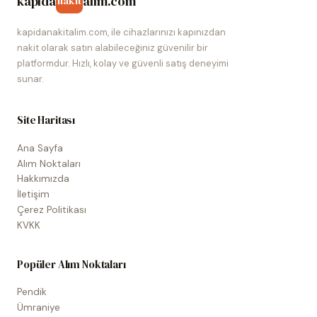
kapida
alim.com
nakit
kapidanakitalim.com, ile cihazlarınızı kapınızdan
nakit olarak satın alabileceğiniz güvenilir bir
platformdur. Hızlı, kolay ve güvenli satış deneyimi
sunar.
Site Haritası
Ana Sayfa
Alım Noktaları
Hakkımızda
İletişim
Çerez Politikası
KVKK
Popüler Alım Noktaları
Pendik
Ümraniye