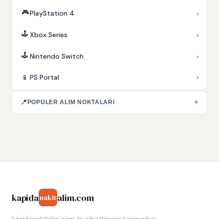
🎮
›
PlayStation 4
🕹️
›
Xbox Series
🕹️
›
Nintendo Switch
›
📱
PS Portal
+
📍
POPÜLER ALIM NOKTALARI
kapida
alim.com
nakit