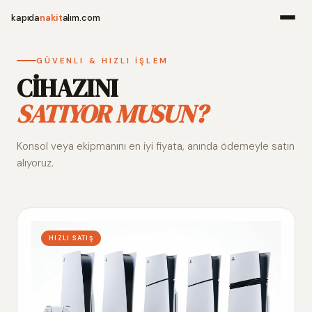
kapıda
nakit
alım.com
Menü
GÜVENLI & HIZLI İŞLEM
CİHAZINI
SATIYOR MUSUN?
Ana Sayfa
Konsol veya ekipmanını en iyi fiyata, anında ödemeyle satın
Alım Noktala
alıyoruz.
Hakkımızda
İletişim
HIZLI SATIŞ
WhatsApp 