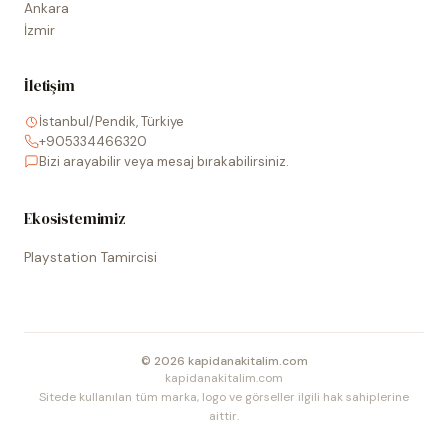
Ankara
İzmir
İletişim
İstanbul/Pendik, Türkiye
+905334466320
Bizi arayabilir veya mesaj bırakabilirsiniz.
Ekosistemimiz
Playstation Tamircisi
©
2026
kapidanakitalim.com
kapidanakitalim.com
Sitede kullanılan tüm marka, logo ve görseller ilgili hak sahiplerine
aittir.