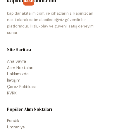
kapida
alim.com
nakit
kapidanakitalim.com, ile cihazlarınızı kapınızdan
nakit olarak satın alabileceğiniz güvenilir bir
platformdur. Hızlı, kolay ve güvenli satış deneyimi
sunar.
Site Haritası
Ana Sayfa
Alım Noktaları
Hakkımızda
İletişim
Çerez Politikası
KVKK
Popüler Alım Noktaları
Pendik
Ümraniye