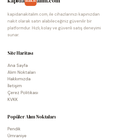
kapida
alim.com
nakit
kapidanakitalim.com, ile cihazlarınızı kapınızdan
nakit olarak satın alabileceğiniz güvenilir bir
platformdur. Hızlı, kolay ve güvenli satış deneyimi
sunar.
Site Haritası
Ana Sayfa
Alım Noktaları
Hakkımızda
İletişim
Çerez Politikası
KVKK
Popüler Alım Noktaları
Pendik
Ümraniye