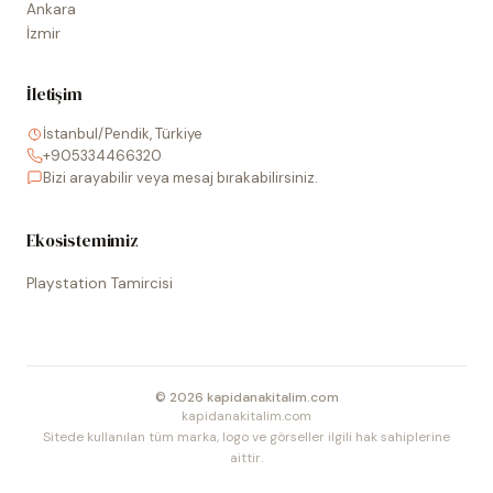
Ankara
İzmir
İletişim
İstanbul/Pendik, Türkiye
+905334466320
Bizi arayabilir veya mesaj bırakabilirsiniz.
Ekosistemimiz
Playstation Tamircisi
©
2026
kapidanakitalim.com
kapidanakitalim.com
Sitede kullanılan tüm marka, logo ve görseller ilgili hak sahiplerine
aittir.