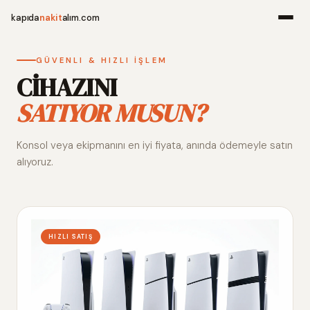
kapıda
nakit
alım.com
Menü
GÜVENLI & HIZLI İŞLEM
CİHAZINI
SATIYOR MUSUN?
Ana Sayfa
Konsol veya ekipmanını en iyi fiyata, anında ödemeyle satın
Alım Noktala
alıyoruz.
Hakkımızda
İletişim
HIZLI SATIŞ
WhatsApp 