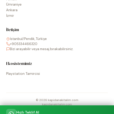
Ümraniye
Ankara
İzmir
İletişim
İstanbul/Pendik, Türkiye
+905334466320
Bizi arayabilir veya mesaj bırakabilirsiniz.
Ekosistemimiz
Playstation Tamircisi
©
2026
kapidanakitalim.com
kapidanakitalim.com
Sitede kullanılan tüm marka, logo ve görseller ilgili hak sahiplerine
Hızlı Teklif Al
aittir.