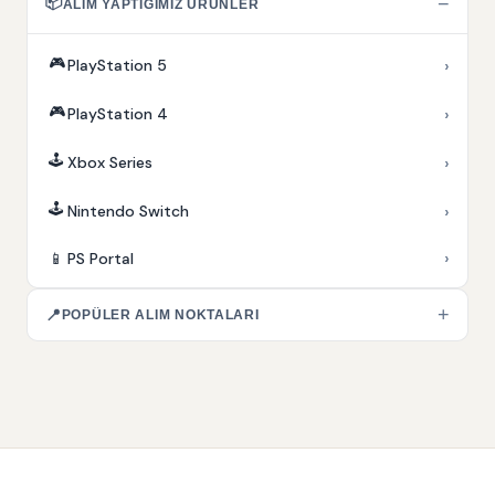
📦
−
ALIM YAPTIĞIMIZ ÜRÜNLER
🎮
›
PlayStation 5
🎮
›
PlayStation 4
🕹️
›
Xbox Series
🕹️
›
Nintendo Switch
›
📱
PS Portal
+
📍
POPÜLER ALIM NOKTALARI