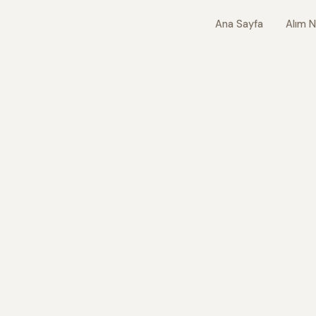
Ana Sayfa
Alım N