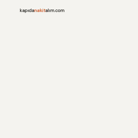
kapıda
nakit
alım.com