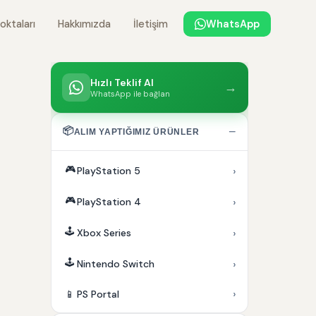
oktaları
Hakkımızda
İletişim
WhatsApp
Hızlı Teklif Al
→
WhatsApp ile bağlan
📦
−
ALIM YAPTIĞIMIZ ÜRÜNLER
🎮
›
PlayStation 5
🎮
›
PlayStation 4
🕹️
›
Xbox Series
🕹️
›
Nintendo Switch
›
📱
PS Portal