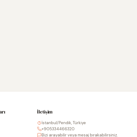
arı
İletişim
İstanbul/Pendik, Türkiye
+905334466320
Bizi arayabilir veya mesaj bırakabilirsiniz.