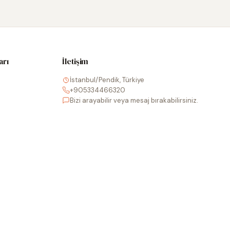
arı
İletişim
İstanbul/Pendik, Türkiye
+905334466320
Bizi arayabilir veya mesaj bırakabilirsiniz.