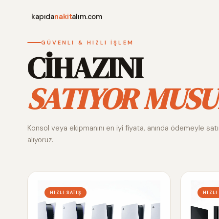
kapıda
nakit
alım.com
GÜVENLI & HIZLI İŞLEM
CİHAZINI
SATIYOR MUSU
Konsol veya ekipmanını en iyi fiyata, anında ödemeyle sat
alıyoruz.
HIZLI SATIŞ
HIZLI