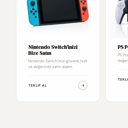
Nintendo Switch’inizi
PS P
Bize Satın
PS Por
değer
Nintendo Switch’inizi güvenli, hızlı
ve değerinde satın alalım
TEKL
TEKLIF AL