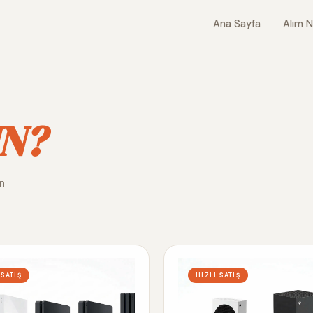
Ana Sayfa
Alım N
N?
ın
 SATIŞ
HIZLI SATIŞ