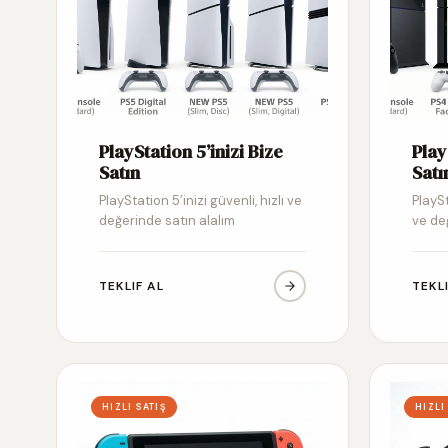
PlayStation 5’inizi Bize
Play
Satın
Satı
PlayStation 5’inizi güvenli, hızlı ve
PlaySt
değerinde satın alalım
ve de
TEKLIF AL
TEKL
HIZLI SATIŞ
HIZLI