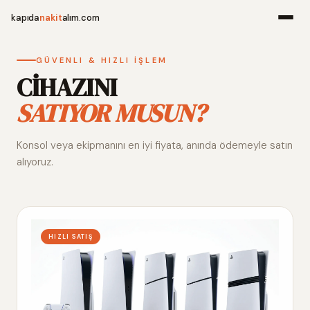
kapıda
nakit
alım.com
Menü
GÜVENLI & HIZLI İŞLEM
CİHAZINI
SATIYOR MUSUN?
Ana Sayfa
Konsol veya ekipmanını en iyi fiyata, anında ödemeyle satın
Alım Noktala
alıyoruz.
Hakkımızda
İletişim
HIZLI SATIŞ
WhatsApp 