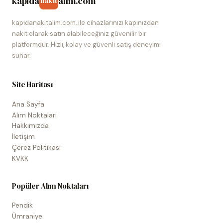
kapida
alim.com
nakit
kapidanakitalim.com, ile cihazlarınızı kapınızdan
nakit olarak satın alabileceğiniz güvenilir bir
platformdur. Hızlı, kolay ve güvenli satış deneyimi
sunar.
Site Haritası
Ana Sayfa
Alım Noktaları
Hakkımızda
İletişim
Çerez Politikası
KVKK
Popüler Alım Noktaları
Pendik
Ümraniye