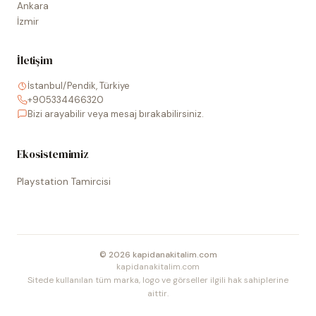
Ankara
İzmir
İletişim
İstanbul/Pendik, Türkiye
+905334466320
Bizi arayabilir veya mesaj bırakabilirsiniz.
Ekosistemimiz
Playstation Tamircisi
©
2026
kapidanakitalim.com
kapidanakitalim.com
Sitede kullanılan tüm marka, logo ve görseller ilgili hak sahiplerine
aittir.