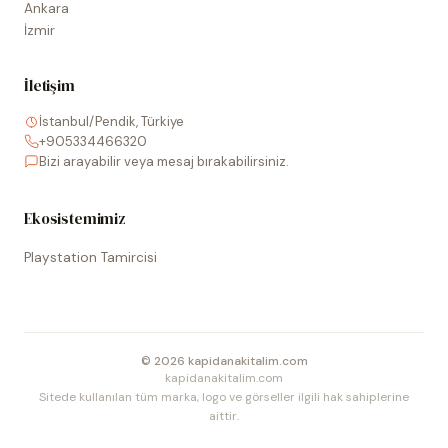
Ankara
İzmir
İletişim
İstanbul/Pendik, Türkiye
+905334466320
Bizi arayabilir veya mesaj bırakabilirsiniz.
Ekosistemimiz
Playstation Tamircisi
©
2026
kapidanakitalim.com
kapidanakitalim.com
Sitede kullanılan tüm marka, logo ve görseller ilgili hak sahiplerine
aittir.