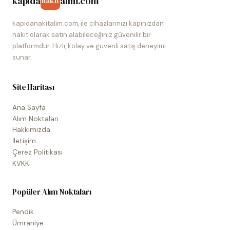
kapida
alim.com
nakit
kapidanakitalim.com, ile cihazlarınızı kapınızdan
nakit olarak satın alabileceğiniz güvenilir bir
platformdur. Hızlı, kolay ve güvenli satış deneyimi
sunar.
Site Haritası
Ana Sayfa
Alım Noktaları
Hakkımızda
İletişim
Çerez Politikası
KVKK
Popüler Alım Noktaları
Pendik
Ümraniye