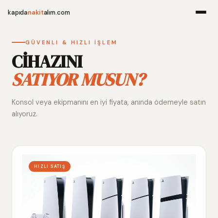
kapıda
nakit
alım.com
Menü
GÜVENLI & HIZLI İŞLEM
CİHAZINI
SATIYOR MUSUN?
Ana Sayfa
Konsol veya ekipmanını en iyi fiyata, anında ödemeyle satın
Alım Noktala
alıyoruz.
Hakkımızda
İletişim
HIZLI SATIŞ
WhatsApp 