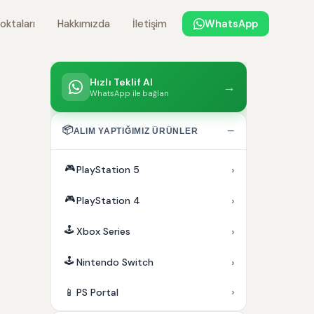
oktaları
Hakkımızda
İletişim
WhatsApp
Hızlı Teklif Al
→
WhatsApp ile bağlan
📦
−
ALIM YAPTIĞIMIZ ÜRÜNLER
🎮
›
PlayStation 5
🎮
›
PlayStation 4
🕹️
›
Xbox Series
🕹️
›
Nintendo Switch
›
📱
PS Portal