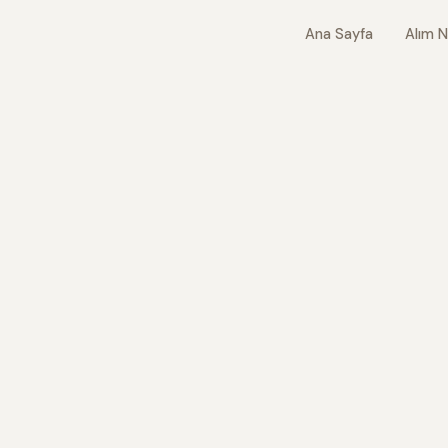
Ana Sayfa
Alım N