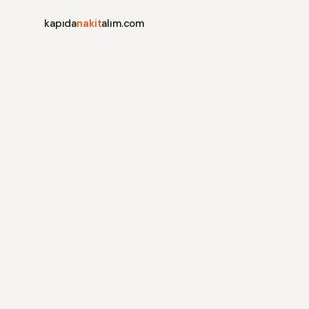
kapıda
nakit
alım.com