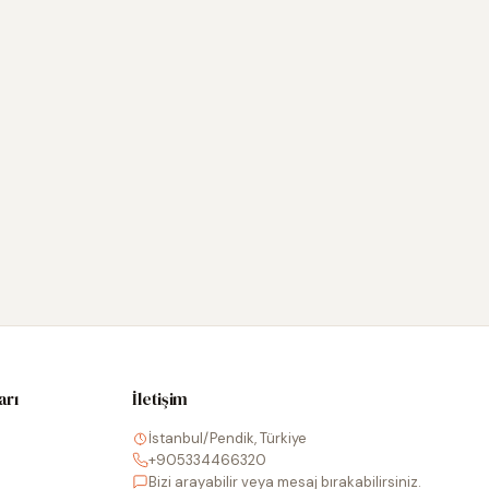
arı
İletişim
İstanbul/Pendik, Türkiye
+905334466320
Bizi arayabilir veya mesaj bırakabilirsiniz.