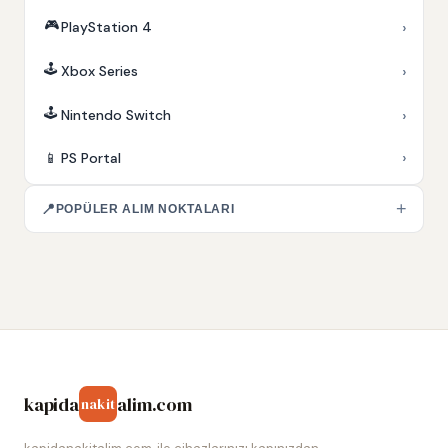
🎮
›
PlayStation 4
🕹️
›
Xbox Series
🕹️
›
Nintendo Switch
›
📱
PS Portal
+
📍
POPÜLER ALIM NOKTALARI
kapida
alim.com
nakit