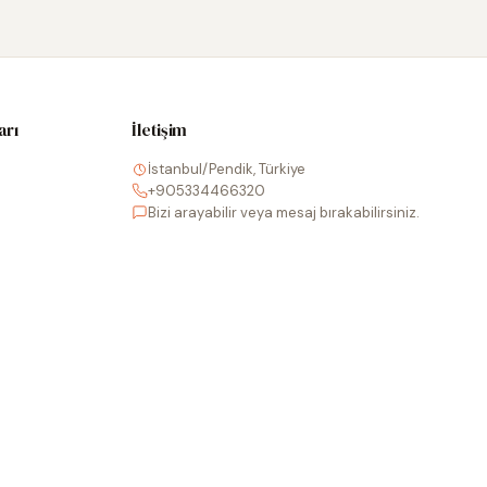
arı
İletişim
İstanbul/Pendik, Türkiye
+905334466320
Bizi arayabilir veya mesaj bırakabilirsiniz.