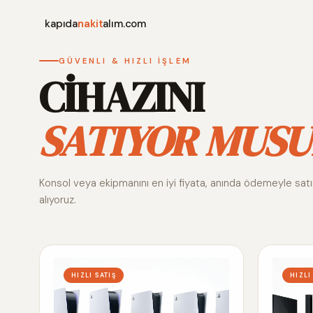
kapıda
nakit
alım.com
GÜVENLI & HIZLI İŞLEM
CİHAZINI
SATIYOR MUSU
Konsol veya ekipmanını en iyi fiyata, anında ödemeyle sat
alıyoruz.
HIZLI SATIŞ
HIZLI