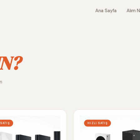
Ana Sayfa
Alım N
N?
ın
 SATIŞ
HIZLI SATIŞ