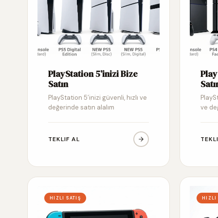
PlayStation 5’inizi Bize
Play
Satın
Satı
PlayStation 5’inizi güvenli, hızlı ve
PlaySt
değerinde satın alalım
ve de
TEKLIF AL
TEKL
HIZLI SATIŞ
HIZLI