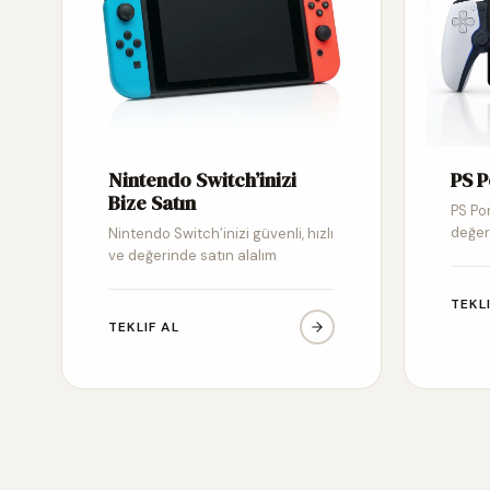
Nintendo Switch’inizi
PS P
Bize Satın
PS Por
değer
Nintendo Switch’inizi güvenli, hızlı
ve değerinde satın alalım
TEKL
TEKLIF AL