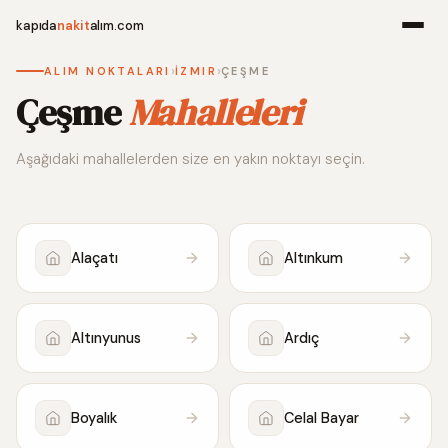
kapıda
nakit
alım.com
›
›
ALIM NOKTALARI
İZMIR
ÇEŞME
Menü
Çeşme
Mahalleleri
Aşağıdaki mahallelerden size en yakın noktayı seçin.
Ana Sayfa
Alım Noktala
Alaçatı
Altınkum
Hakkımızda
İletişim
Altınyunus
Ardıç
WhatsApp 
Boyalık
Celal Bayar