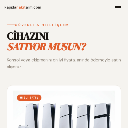
kapıda
nakit
alım.com
Menü
GÜVENLI & HIZLI İŞLEM
CİHAZINI
SATIYOR MUSUN?
Ana Sayfa
Konsol veya ekipmanını en iyi fiyata, anında ödemeyle satın
Alım Noktala
alıyoruz.
Hakkımızda
İletişim
HIZLI SATIŞ
WhatsApp 