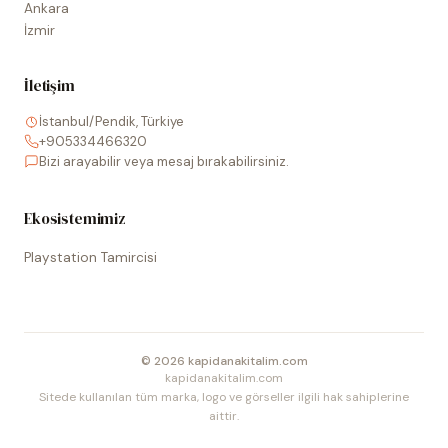
Ankara
İzmir
İletişim
İstanbul/Pendik, Türkiye
+905334466320
Bizi arayabilir veya mesaj bırakabilirsiniz.
Ekosistemimiz
Playstation Tamircisi
©
2026
kapidanakitalim.com
kapidanakitalim.com
Sitede kullanılan tüm marka, logo ve görseller ilgili hak sahiplerine
aittir.