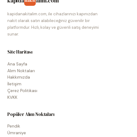
kapida
alim.com
nakit
kapidanakitalim.com, ile cihazlarınızı kapınızdan
nakit olarak satın alabileceğiniz güvenilir bir
platformdur. Hızlı, kolay ve güvenli satış deneyimi
sunar.
Site Haritası
Ana Sayfa
Alım Noktaları
Hakkımızda
İletişim
Çerez Politikası
KVKK
Popüler Alım Noktaları
Pendik
Ümraniye