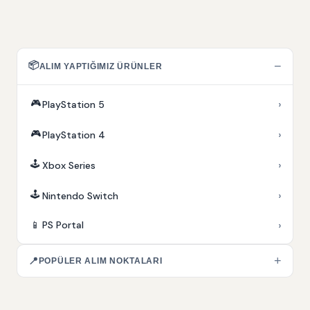
📦
−
ALIM YAPTIĞIMIZ ÜRÜNLER
🎮
›
PlayStation 5
🎮
›
PlayStation 4
🕹️
›
Xbox Series
🕹️
›
Nintendo Switch
›
📱
PS Portal
+
📍
POPÜLER ALIM NOKTALARI