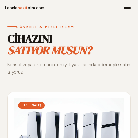
kapıda
nakit
alım.com
Menü
GÜVENLI & HIZLI İŞLEM
CİHAZINI
SATIYOR MUSUN?
Ana Sayfa
Konsol veya ekipmanını en iyi fiyata, anında ödemeyle satın
Alım Noktala
alıyoruz.
Hakkımızda
İletişim
HIZLI SATIŞ
WhatsApp 