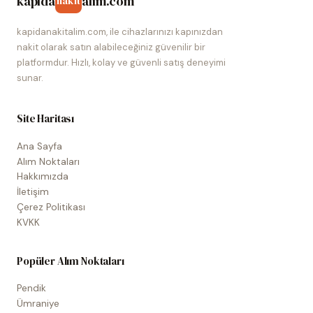
kapida
alim.com
nakit
kapidanakitalim.com, ile cihazlarınızı kapınızdan
nakit olarak satın alabileceğiniz güvenilir bir
platformdur. Hızlı, kolay ve güvenli satış deneyimi
sunar.
Site Haritası
Ana Sayfa
Alım Noktaları
Hakkımızda
İletişim
Çerez Politikası
KVKK
Popüler Alım Noktaları
Pendik
Ümraniye