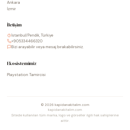
Ankara
İzmir
İletişim
İstanbul/Pendik, Türkiye
+905334466320
Bizi arayabilir veya mesaj bırakabilirsiniz.
Ekosistemimiz
Playstation Tamircisi
©
2026
kapidanakitalim.com
kapidanakitalim.com
Sitede kullanılan tüm marka, logo ve görseller ilgili hak sahiplerine
aittir.