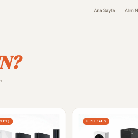
Ana Sayfa
Alım N
N?
ın
 SATIŞ
HIZLI SATIŞ