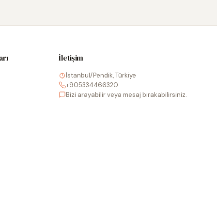
arı
İletişim
İstanbul/Pendik, Türkiye
+905334466320
Bizi arayabilir veya mesaj bırakabilirsiniz.