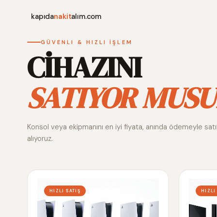
kapıda
nakit
alım.com
GÜVENLI & HIZLI İŞLEM
CİHAZINI
SATIYOR MUSU
Konsol veya ekipmanını en iyi fiyata, anında ödemeyle sat
alıyoruz.
HIZLI SATIŞ
HIZLI