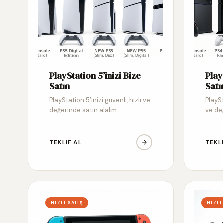
PlayStation 5’inizi Bize
Play
Satın
Satı
PlayStation 5’inizi güvenli, hızlı ve
PlaySt
değerinde satın alalım
ve de
TEKLIF AL
TEKL
HIZLI SATIŞ
HIZLI