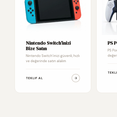
Nintendo Switch’inizi
PS P
Bize Satın
PS Por
değer
Nintendo Switch’inizi güvenli, hızlı
ve değerinde satın alalım
TEKL
TEKLIF AL