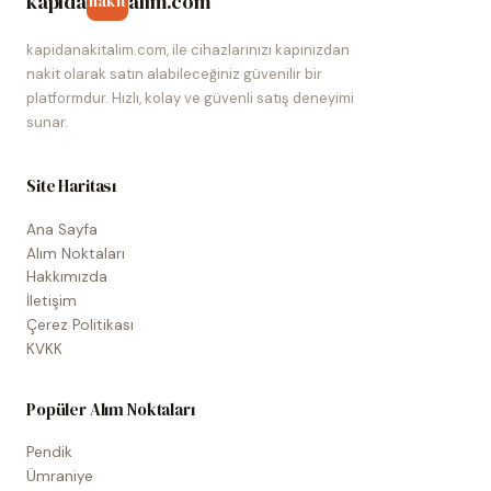
kapida
alim.com
nakit
kapidanakitalim.com, ile cihazlarınızı kapınızdan
nakit olarak satın alabileceğiniz güvenilir bir
platformdur. Hızlı, kolay ve güvenli satış deneyimi
sunar.
Site Haritası
Ana Sayfa
Alım Noktaları
Hakkımızda
İletişim
Çerez Politikası
KVKK
Popüler Alım Noktaları
Pendik
Ümraniye