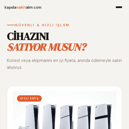
kapıda
nakit
alım.com
Menü
GÜVENLI & HIZLI İŞLEM
CİHAZINI
SATIYOR MUSUN?
Ana Sayfa
Konsol veya ekipmanını en iyi fiyata, anında ödemeyle satın
Alım Noktala
alıyoruz.
Hakkımızda
İletişim
HIZLI SATIŞ
WhatsApp 