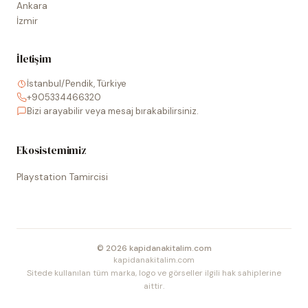
Ankara
İzmir
İletişim
İstanbul/Pendik, Türkiye
+905334466320
Bizi arayabilir veya mesaj bırakabilirsiniz.
Ekosistemimiz
Playstation Tamircisi
©
2026
kapidanakitalim.com
kapidanakitalim.com
Sitede kullanılan tüm marka, logo ve görseller ilgili hak sahiplerine
aittir.