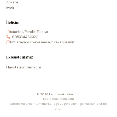
Ankara
İzmir
İletişim
İstanbul/Pendik, Türkiye
+905334466320
Bizi arayabilir veya mesaj bırakabilirsiniz.
Ekosistemimiz
Playstation Tamircisi
©
2026
kapidanakitalim.com
kapidanakitalim.com
Sitede kullanılan tüm marka, logo ve görseller ilgili hak sahiplerine
aittir.