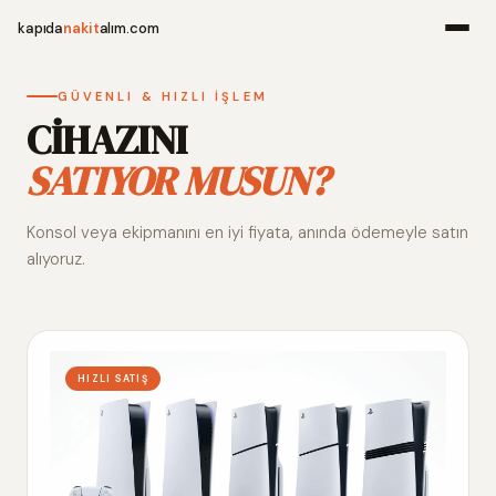
kapıda
nakit
alım.com
Menü
GÜVENLI & HIZLI İŞLEM
CİHAZINI
SATIYOR MUSUN?
Ana Sayfa
Konsol veya ekipmanını en iyi fiyata, anında ödemeyle satın
Alım Noktala
alıyoruz.
Hakkımızda
İletişim
HIZLI SATIŞ
WhatsApp 