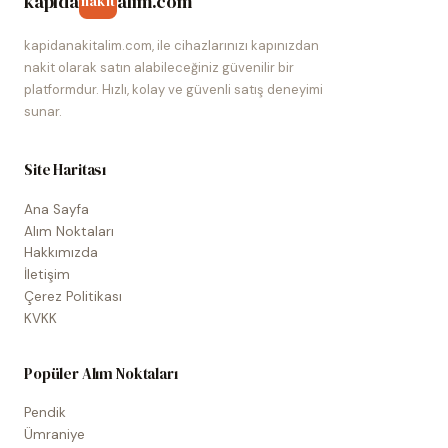
kapida
alim.com
nakit
kapidanakitalim.com, ile cihazlarınızı kapınızdan
nakit olarak satın alabileceğiniz güvenilir bir
platformdur. Hızlı, kolay ve güvenli satış deneyimi
sunar.
Site Haritası
Ana Sayfa
Alım Noktaları
Hakkımızda
İletişim
Çerez Politikası
KVKK
Popüler Alım Noktaları
Pendik
Ümraniye