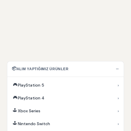
📦
−
ALIM YAPTIĞIMIZ ÜRÜNLER
🎮
›
PlayStation 5
🎮
›
PlayStation 4
🕹️
›
Xbox Series
🕹️
›
Nintendo Switch