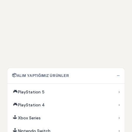
📦
−
ALIM YAPTIĞIMIZ ÜRÜNLER
🎮
›
PlayStation 5
🎮
›
PlayStation 4
🕹️
›
Xbox Series
🕹️
›
Nintendo Switch