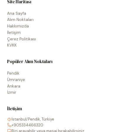
Site Haritası
Ana Sayfa
Alım Noktaları
Hakkımızda
İletişim
Çerez Politikası
KVKK
Popüler Alım Noktaları
Pendik
Ümraniye
Ankara
İzmir
İletişim
İstanbul/Pendik, Türkiye
+905334466320
Bizi arayabilir veya mesaj bırakabilirsiniz.