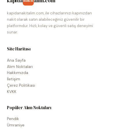
kapida
alim.com
nakit
kapidanakitalim.com, ile cihazlarınızı kapınızdan
nakit olarak satın alabileceğiniz güvenilir bir
platformdur. Hızlı, kolay ve güvenli satış deneyimi
sunar.
Site Haritası
Ana Sayfa
Alım Noktaları
Hakkımızda
İletişim
Çerez Politikası
KVKK
Popüler Alım Noktaları
Pendik
Ümraniye