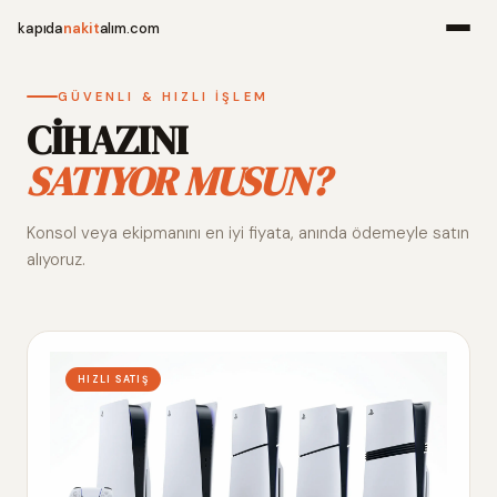
kapıda
nakit
alım.com
Menü
GÜVENLI & HIZLI İŞLEM
CİHAZINI
SATIYOR MUSUN?
Ana Sayfa
Konsol veya ekipmanını en iyi fiyata, anında ödemeyle satın
Alım Noktala
alıyoruz.
Hakkımızda
İletişim
HIZLI SATIŞ
WhatsApp 