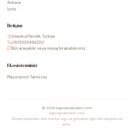
Ankara
İzmir
İletişim
İstanbul/Pendik, Türkiye
+905334466320
Bizi arayabilir veya mesaj bırakabilirsiniz.
Ekosistemimiz
Playstation Tamircisi
©
2026
kapidanakitalim.com
kapidanakitalim.com
Sitede kullanılan tüm marka, logo ve görseller ilgili hak sahiplerine
aittir.