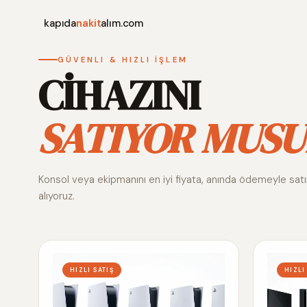
kapıda
nakit
alım.com
GÜVENLI & HIZLI İŞLEM
CİHAZINI
SATIYOR MUSU
Konsol veya ekipmanını en iyi fiyata, anında ödemeyle sat
alıyoruz.
HIZLI SATIŞ
HIZLI