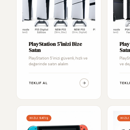
PlayStation 5’inizi Bize
Play
Satın
Satı
PlayStation 5’inizi güvenli, hızlı ve
PlaySt
değerinde satın alalım
ve de
TEKLIF AL
TEKL
HIZLI SATIŞ
HIZLI