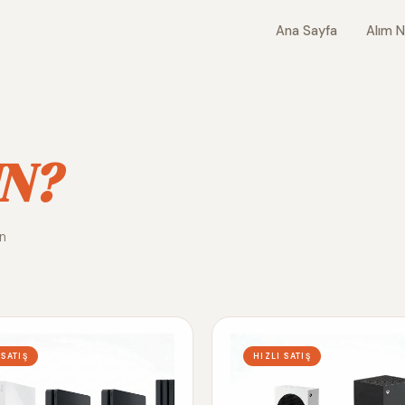
Ana Sayfa
Alım N
N?
ın
 SATIŞ
HIZLI SATIŞ