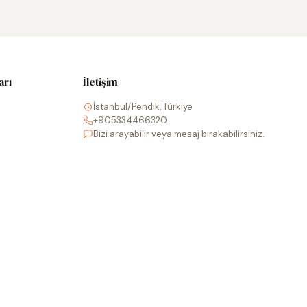
arı
İletişim
İstanbul/Pendik, Türkiye
+905334466320
Bizi arayabilir veya mesaj bırakabilirsiniz.