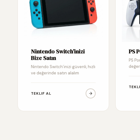
Nintendo Switch’inizi
PS P
Bize Satın
PS Por
değer
Nintendo Switch’inizi güvenli, hızlı
ve değerinde satın alalım
TEKL
TEKLIF AL