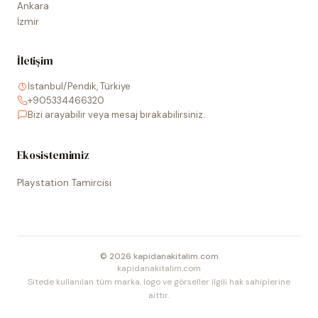
Ankara
İzmir
İletişim
İstanbul/Pendik, Türkiye
+905334466320
Bizi arayabilir veya mesaj bırakabilirsiniz.
Ekosistemimiz
Playstation Tamircisi
©
2026
kapidanakitalim.com
kapidanakitalim.com
Sitede kullanılan tüm marka, logo ve görseller ilgili hak sahiplerine
aittir.