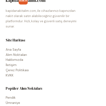
kapida
alim.com
nakit
kapidanakitalim.com, ile cihazlarınızı kapınızdan
nakit olarak satın alabileceğiniz güvenilir bir
platformdur. Hızlı, kolay ve güvenli satış deneyimi
sunar.
Site Haritası
Ana Sayfa
Alım Noktaları
Hakkımızda
İletişim
Çerez Politikası
KVKK
Popüler Alım Noktaları
Pendik
Ümraniye