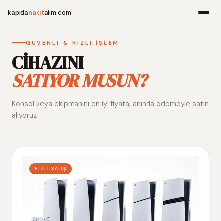
kapıda
nakit
alım.com
Menü
GÜVENLI & HIZLI İŞLEM
CİHAZINI
SATIYOR MUSUN?
Ana Sayfa
Konsol veya ekipmanını en iyi fiyata, anında ödemeyle satın
Alım Noktala
alıyoruz.
Hakkımızda
İletişim
HIZLI SATIŞ
WhatsApp 