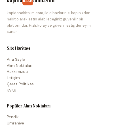
kapida
alim.com
nakit
kapidanakitalim.com, ile cihazlarınızı kapınızdan
nakit olarak satın alabileceğiniz güvenilir bir
platformdur. Hızlı, kolay ve güvenli satış deneyimi
sunar.
Site Haritası
Ana Sayfa
Alım Noktaları
Hakkımızda
İletişim
Çerez Politikası
KVKK
Popüler Alım Noktaları
Pendik
Ümraniye