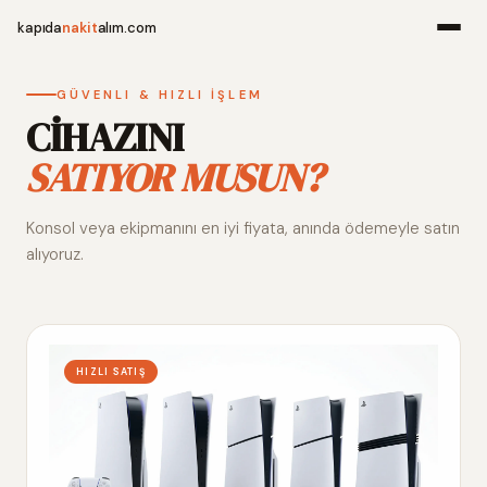
kapıda
nakit
alım.com
Menü
GÜVENLI & HIZLI İŞLEM
CİHAZINI
SATIYOR MUSUN?
Ana Sayfa
Konsol veya ekipmanını en iyi fiyata, anında ödemeyle satın
Alım Noktala
alıyoruz.
Hakkımızda
İletişim
HIZLI SATIŞ
WhatsApp 