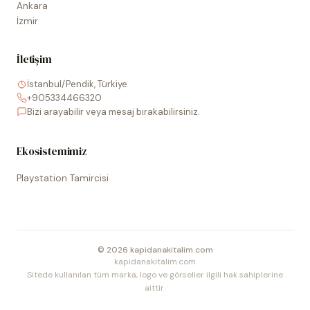
Ankara
İzmir
İletişim
İstanbul/Pendik, Türkiye
+905334466320
Bizi arayabilir veya mesaj bırakabilirsiniz.
Ekosistemimiz
Playstation Tamircisi
©
2026
kapidanakitalim.com
kapidanakitalim.com
Sitede kullanılan tüm marka, logo ve görseller ilgili hak sahiplerine
aittir.