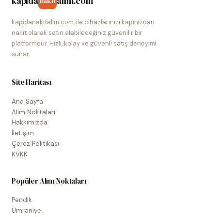
kapida
alim.com
nakit
kapidanakitalim.com, ile cihazlarınızı kapınızdan
nakit olarak satın alabileceğiniz güvenilir bir
platformdur. Hızlı, kolay ve güvenli satış deneyimi
sunar.
Site Haritası
Ana Sayfa
Alım Noktaları
Hakkımızda
İletişim
Çerez Politikası
KVKK
Popüler Alım Noktaları
Pendik
Ümraniye