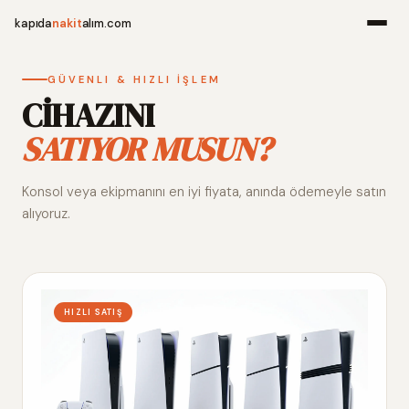
kapıda
nakit
alım.com
Menü
GÜVENLI & HIZLI İŞLEM
CİHAZINI
SATIYOR MUSUN?
Ana Sayfa
Konsol veya ekipmanını en iyi fiyata, anında ödemeyle satın
Alım Noktala
alıyoruz.
Hakkımızda
İletişim
HIZLI SATIŞ
WhatsApp 