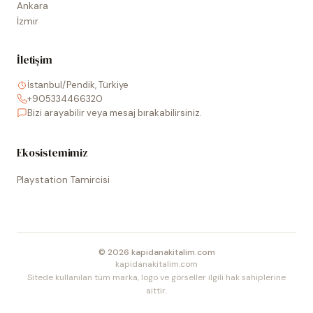
Ankara
İzmir
İletişim
İstanbul/Pendik, Türkiye
+905334466320
Bizi arayabilir veya mesaj bırakabilirsiniz.
Ekosistemimiz
Playstation Tamircisi
©
2026
kapidanakitalim.com
kapidanakitalim.com
Sitede kullanılan tüm marka, logo ve görseller ilgili hak sahiplerine
aittir.