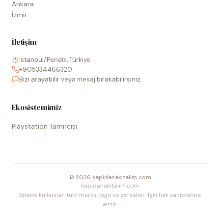
Ankara
İzmir
İletişim
İstanbul/Pendik, Türkiye
+905334466320
Bizi arayabilir veya mesaj bırakabilirsiniz.
Ekosistemimiz
Playstation Tamircisi
©
2026
kapidanakitalim.com
kapidanakitalim.com
Sitede kullanılan tüm marka, logo ve görseller ilgili hak sahiplerine
aittir.