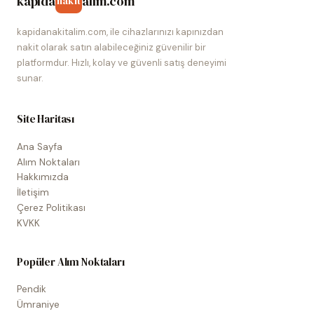
kapida
alim.com
nakit
kapidanakitalim.com, ile cihazlarınızı kapınızdan
nakit olarak satın alabileceğiniz güvenilir bir
platformdur. Hızlı, kolay ve güvenli satış deneyimi
sunar.
Site Haritası
Ana Sayfa
Alım Noktaları
Hakkımızda
İletişim
Çerez Politikası
KVKK
Popüler Alım Noktaları
Pendik
Ümraniye