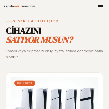
kapıda
nakit
alım.com
Menü
GÜVENLI & HIZLI İŞLEM
CİHAZINI
SATIYOR MUSUN?
Ana Sayfa
Konsol veya ekipmanını en iyi fiyata, anında ödemeyle satın
Alım Noktala
alıyoruz.
Hakkımızda
İletişim
HIZLI SATIŞ
WhatsApp 