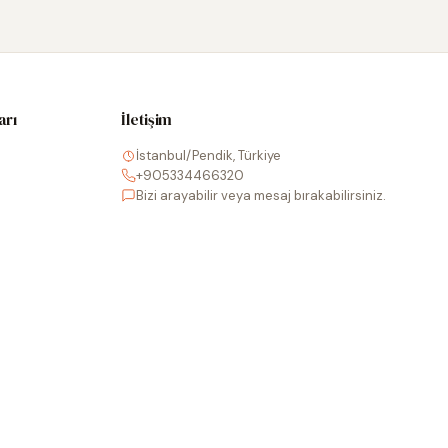
arı
İletişim
İstanbul/Pendik, Türkiye
+905334466320
Bizi arayabilir veya mesaj bırakabilirsiniz.