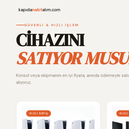
kapıda
nakit
alım.com
GÜVENLI & HIZLI İŞLEM
CİHAZINI
SATIYOR MUSU
Konsol veya ekipmanını en iyi fiyata, anında ödemeyle sat
alıyoruz.
HIZLI SATIŞ
HIZLI