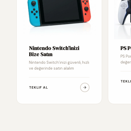
Nintendo Switch’inizi
PS P
Bize Satın
PS Por
değer
Nintendo Switch’inizi güvenli, hızlı
ve değerinde satın alalım
TEKL
TEKLIF AL