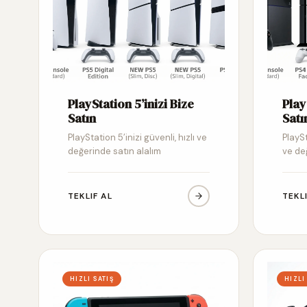
PlayStation 5’inizi Bize
Play
Satın
Satı
PlayStation 5’inizi güvenli, hızlı ve
PlaySt
değerinde satın alalım
ve de
TEKLIF AL
TEKL
HIZLI SATIŞ
HIZLI