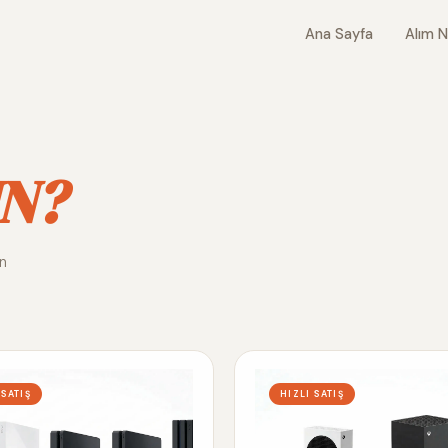
Ana Sayfa
Alım N
N?
ın
 SATIŞ
HIZLI SATIŞ