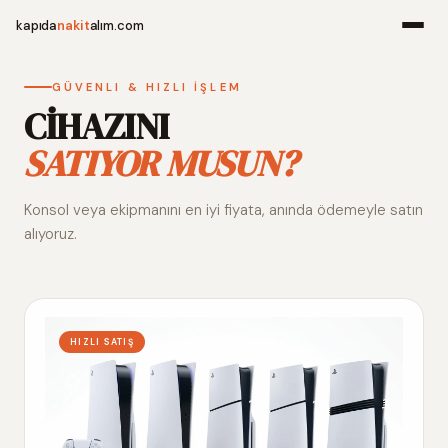
kapıda
nakit
alım.com
Menü
GÜVENLI & HIZLI İŞLEM
CİHAZINI
SATIYOR MUSUN?
Ana Sayfa
Konsol veya ekipmanını en iyi fiyata, anında ödemeyle satın
Alım Noktala
alıyoruz.
Hakkımızda
İletişim
HIZLI SATIŞ
WhatsApp 