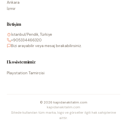
Ankara
İzmir
İletişim
İstanbul/Pendik, Türkiye
+905334466320
Bizi arayabilir veya mesaj bırakabilirsiniz.
Ekosistemimiz
Playstation Tamircisi
©
2026
kapidanakitalim.com
kapidanakitalim.com
Sitede kullanılan tüm marka, logo ve görseller ilgili hak sahiplerine
aittir.