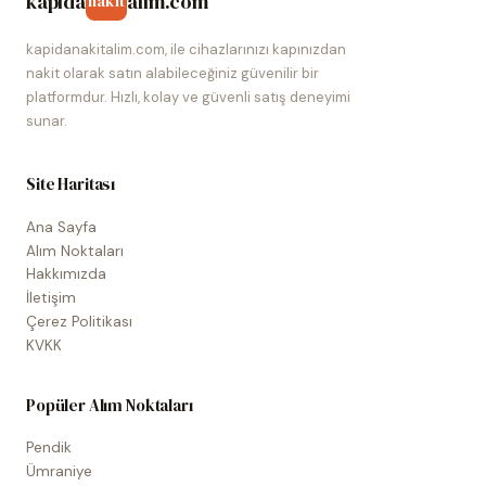
kapida
alim.com
nakit
kapidanakitalim.com, ile cihazlarınızı kapınızdan
nakit olarak satın alabileceğiniz güvenilir bir
platformdur. Hızlı, kolay ve güvenli satış deneyimi
sunar.
Site Haritası
Ana Sayfa
Alım Noktaları
Hakkımızda
İletişim
Çerez Politikası
KVKK
Popüler Alım Noktaları
Pendik
Ümraniye