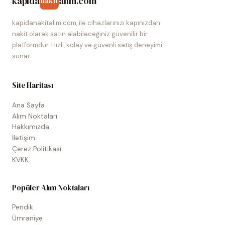
kapida
alim.com
nakit
kapidanakitalim.com, ile cihazlarınızı kapınızdan
nakit olarak satın alabileceğiniz güvenilir bir
platformdur. Hızlı, kolay ve güvenli satış deneyimi
sunar.
Site Haritası
Ana Sayfa
Alım Noktaları
Hakkımızda
İletişim
Çerez Politikası
KVKK
Popüler Alım Noktaları
Pendik
Ümraniye