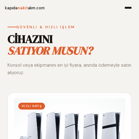
kapıda
nakit
alım.com
Menü
GÜVENLI & HIZLI İŞLEM
CİHAZINI
SATIYOR MUSUN?
Ana Sayfa
Konsol veya ekipmanını en iyi fiyata, anında ödemeyle satın
Alım Noktala
alıyoruz.
Hakkımızda
İletişim
HIZLI SATIŞ
WhatsApp 