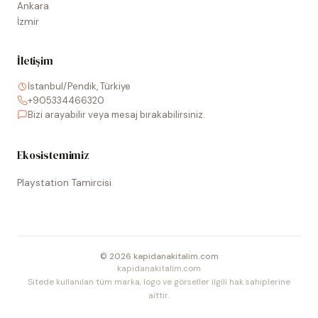
Ankara
İzmir
İletişim
İstanbul/Pendik, Türkiye
+905334466320
Bizi arayabilir veya mesaj bırakabilirsiniz.
Ekosistemimiz
Playstation Tamircisi
©
2026
kapidanakitalim.com
kapidanakitalim.com
Sitede kullanılan tüm marka, logo ve görseller ilgili hak sahiplerine
aittir.